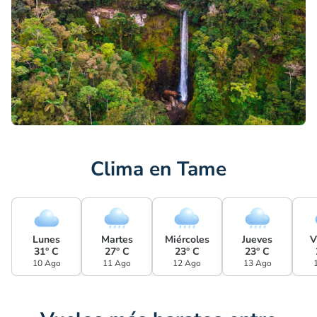
Clima en Tame
Lunes
Martes
Miércoles
Jueves
V
31° C
27° C
23° C
23° C
10 Ago
11 Ago
12 Ago
13 Ago