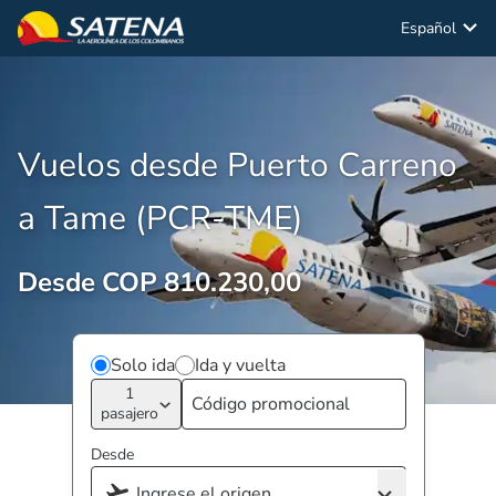
Español
Vuelos desde Puerto Carreno
a Tame (PCR-TME)
Desde COP 810.230,00
Solo ida
Ida y vuelta
1
pasajero
Desde