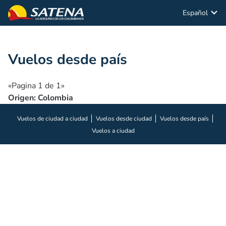
Español
Vuelos desde país
No hay página anterior
No hay página siguiente
«
Pagina 1 de 1
»
Origen: Colombia
Vuelos de ciudad a ciudad
Vuelos desde ciudad
Vuelos desde país
Vuelos a ciudad