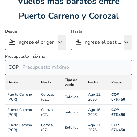
Vuelos más baratos entre
Puerto Carreno y Corozal
Desde
Hasta
Presupuesto máximo
COP
Tipo de
Desde
Hasta
Fecha
Precio
vuelo
Puerto Carreno
Corozal
Ago 11,
COP
Solo ida
(PCR)
(CZU)
2026
676,450
Puerto Carreno
Corozal
Ago 16,
COP
Solo ida
(PCR)
(CZU)
2026
676,450
Puerto Carreno
Corozal
Ago 21,
COP
Solo ida
(PCR)
(CZU)
2026
676,450