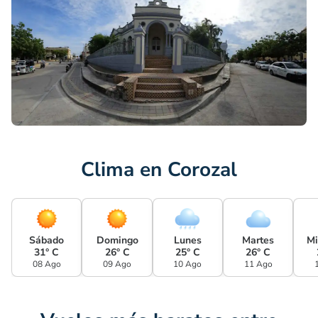
Clima en Corozal
Sábado
Domingo
Lunes
Martes
Mi
31° C
26° C
25° C
26° C
08 Ago
09 Ago
10 Ago
11 Ago