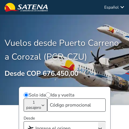
Español
Vuelos desde Puerto Carreno
a Corozal (PCR-CZU)
Desde COP 676.450,00
Solo ida
Ida y vuelta
1
pasajero
Desde