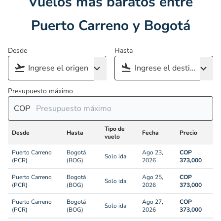
Vuelos más baratos entre
Puerto Carreno y Bogotá
Desde
Hasta
Presupuesto máximo
COP
Tipo de
Desde
Hasta
Fecha
Precio
vuelo
Puerto Carreno
Bogotá
Ago 23,
COP
Solo ida
(PCR)
(BOG)
2026
373,000
Puerto Carreno
Bogotá
Ago 25,
COP
Solo ida
(PCR)
(BOG)
2026
373,000
Puerto Carreno
Bogotá
Ago 27,
COP
Solo ida
(PCR)
(BOG)
2026
373,000