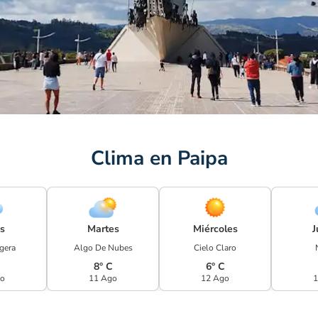
Clima en Paipa
s
Martes
Miércoles
J
igera
Algo De Nubes
Cielo Claro
C
8° C
6° C
go
11 Ago
12 Ago
1