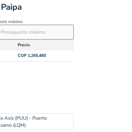
 Paipa
esto máximo
Precio
COP 1,265,480
o Asís (PUU) - Puerto
izamo (LQM)