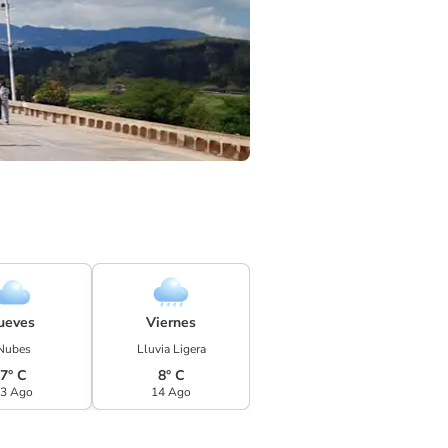
ueves
Viernes
Nubes
Lluvia Ligera
7° C
8° C
3 Ago
14 Ago