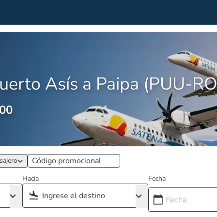
uerto Asís a Paipa (PUU-R
,00
sajero
Hacia
Fecha