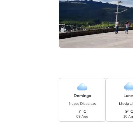
Domingo
Lune
Nubes Dispersas
Lluvia L
7° C
9° 
09 Ago
10 A