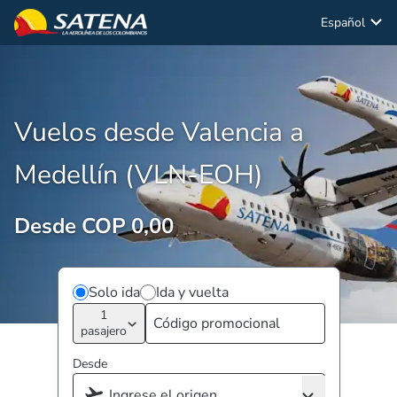
Español
Vuelos desde Valencia a
Medellín (VLN-EOH)
Desde COP 0,00
Solo ida
Ida y vuelta
1
pasajero
Desde