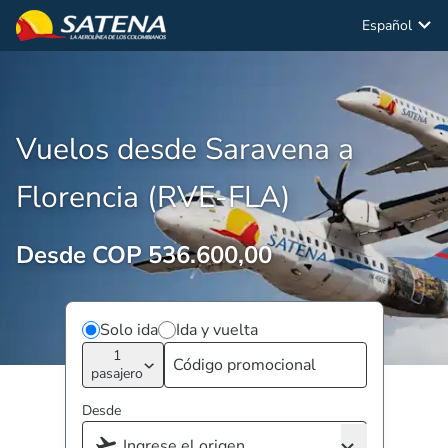
Español
Vuelos desde Saravena a
Florencia (RVE-FLA)
Desde COP 536.600,00
Solo ida
Ida y vuelta
1
pasajero
Desde