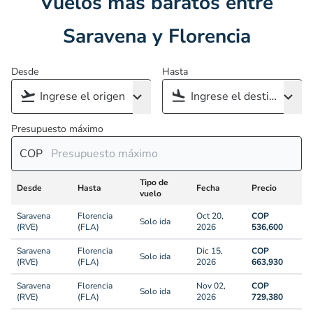
Vuelos más baratos entre
Saravena y Florencia
Desde
Hasta
Presupuesto máximo
COP
Tipo de
Desde
Hasta
Fecha
Precio
vuelo
Saravena
Florencia
Oct 20,
COP
Solo ida
(RVE)
(FLA)
2026
536,600
Saravena
Florencia
Dic 15,
COP
Solo ida
(RVE)
(FLA)
2026
663,930
Saravena
Florencia
Nov 02,
COP
Solo ida
(RVE)
(FLA)
2026
729,380