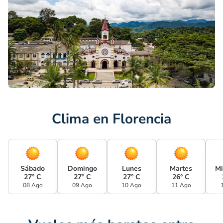
Clima en Florencia
Sábado
Domingo
Lunes
Martes
Mi
27° C
27° C
27° C
26° C
08 Ago
09 Ago
10 Ago
11 Ago