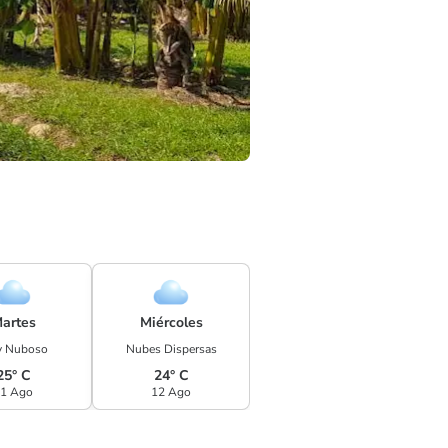
artes
Miércoles
 Nuboso
Nubes Dispersas
25° C
24° C
1 Ago
12 Ago