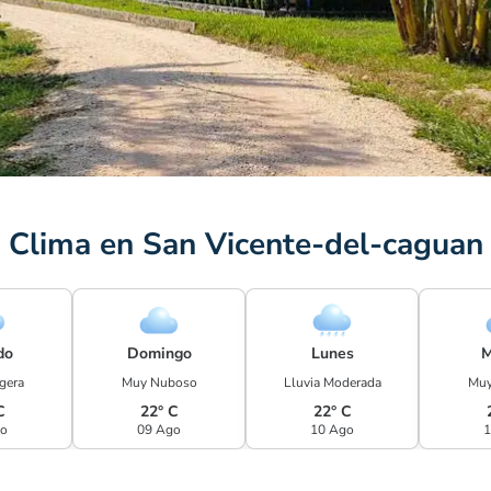
Clima en San Vicente-del-caguan
do
Domingo
Lunes
M
igera
Muy Nuboso
Lluvia Moderada
Muy
C
22° C
22° C
go
09 Ago
10 Ago
1