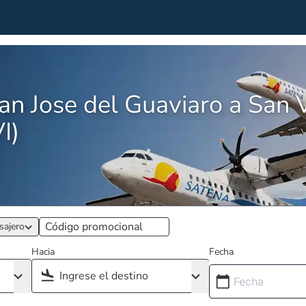
n Jose del Guaviaro a San V
I)
sajero
Hacia
Fecha