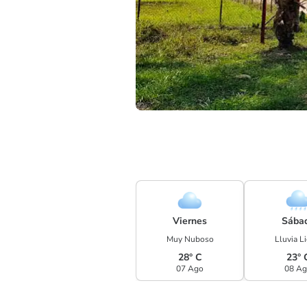
Viernes
Sába
Muy Nuboso
Lluvia L
28° C
23° 
07 Ago
08 A