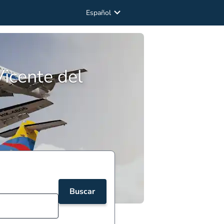
Español
icente del
Buscar