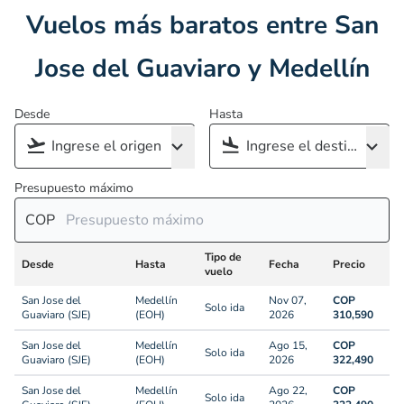
Vuelos más baratos entre San
Jose del Guaviaro y Medellín
Desde
Hasta
Presupuesto máximo
COP
Tipo de
Desde
Hasta
Fecha
Precio
vuelo
San Jose del
Medellín
Nov 07,
COP
Solo ida
Guaviaro (SJE)
(EOH)
2026
310,590
San Jose del
Medellín
Ago 15,
COP
Solo ida
Guaviaro (SJE)
(EOH)
2026
322,490
San Jose del
Medellín
Ago 22,
COP
Solo ida