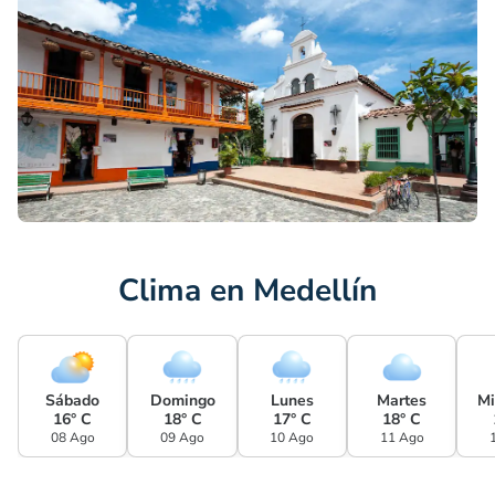
Clima en Medellín
Sábado
Domingo
Lunes
Martes
Mi
16° C
18° C
17° C
18° C
08 Ago
09 Ago
10 Ago
11 Ago