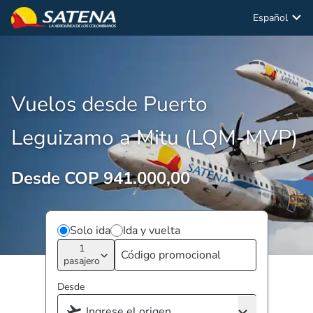
Español
Vuelos desde Puerto
Leguizamo a Mitu (LQM-MVP)
Desde COP 941.000,00
Solo ida
Ida y vuelta
1
pasajero
Desde