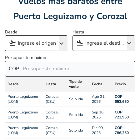
Vuelos más baratos entre
Puerto Leguizamo y Corozal
Desde
Hasta
Presupuesto máximo
COP
Tipo de
Desde
Hasta
Fecha
Precio
vuelo
Puerto Leguizamo
Corozal
Ago 21,
COP
Solo ida
(LQM)
(CZU)
2026
653,650
Puerto Leguizamo
Corozal
Sep 16,
COP
Solo ida
(LQM)
(CZU)
2026
723,950
Puerto Leguizamo
Corozal
Dic 09,
COP
Solo ida
(LQM)
(CZU)
2026
786,250