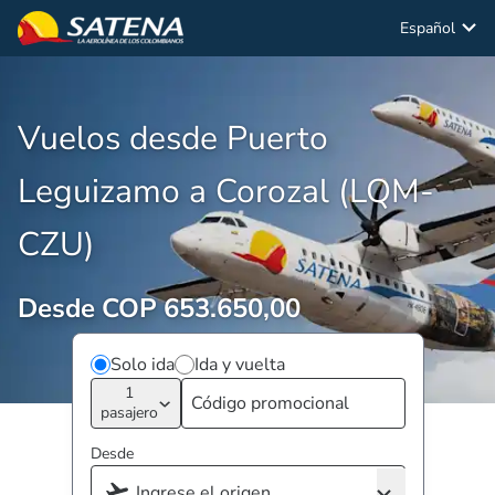
Español
Vuelos desde Puerto
Leguizamo a Corozal (LQM-
CZU)
Desde COP 653.650,00
Solo ida
Ida y vuelta
1
pasajero
Desde