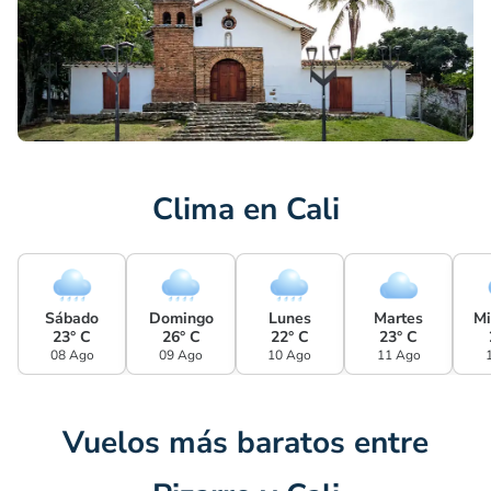
Clima en Cali
Sábado
Domingo
Lunes
Martes
Mi
23° C
26° C
22° C
23° C
08 Ago
09 Ago
10 Ago
11 Ago
Vuelos más baratos entre