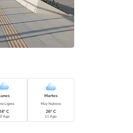
Lunes
Martes
ia Ligera
Muy Nuboso
24° C
26° C
0 Ago
11 Ago