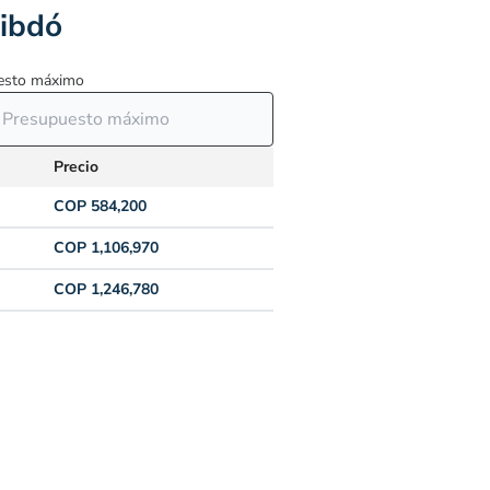
uibdó
esto máximo
Precio
COP 584,200
COP 1,106,970
COP 1,246,780