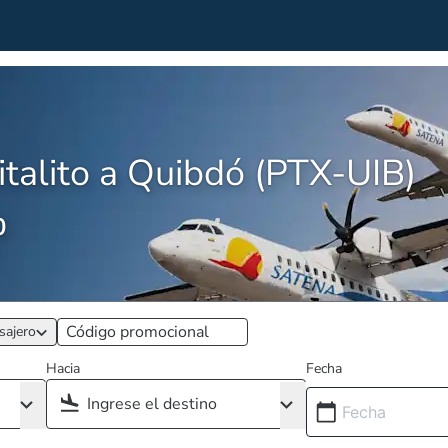
talito a Quibdó (PTX-UIB)
0
sajero
Hacia
Fecha