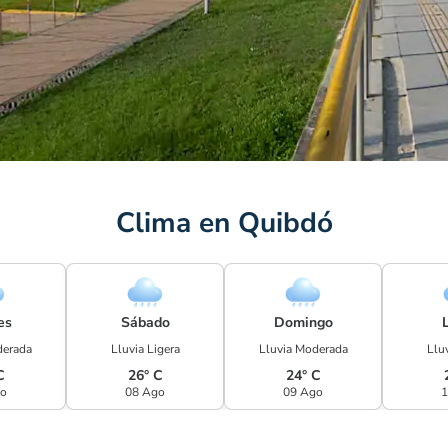
Clima en Quibdó
es
Sábado
Domingo
derada
Lluvia Ligera
Lluvia Moderada
Lluv
C
26° C
24° C
go
08 Ago
09 Ago
1