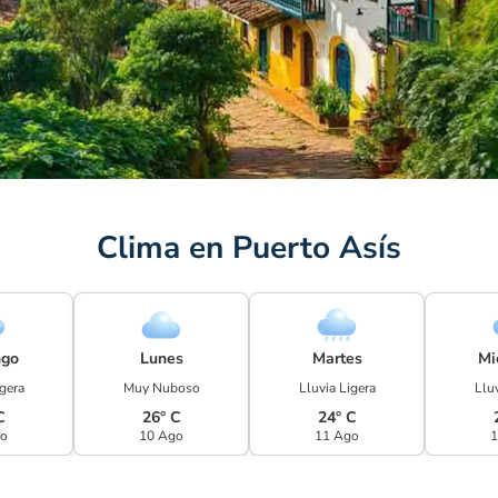
Clima en Puerto Asís
go
Lunes
Martes
Mi
igera
Muy Nuboso
Lluvia Ligera
Lluv
C
26° C
24° C
go
10 Ago
11 Ago
1