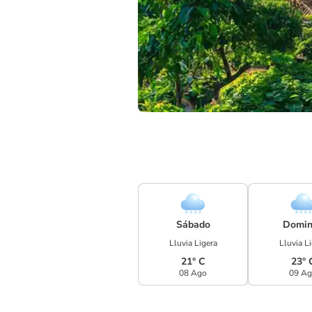
Sábado
Domin
Lluvia Ligera
Lluvia L
21° C
23° 
08 Ago
09 A