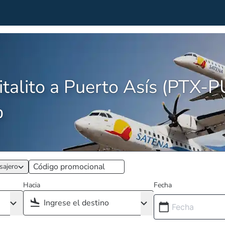
talito a Puerto Asís (PTX-
0
sajero
Hacia
Fecha