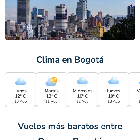
Clima en Bogotá
Lunes
Martes
Miércoles
Jueves
V
12° C
13° C
10° C
10° C
10 Ago
11 Ago
12 Ago
13 Ago
Vuelos más baratos entre