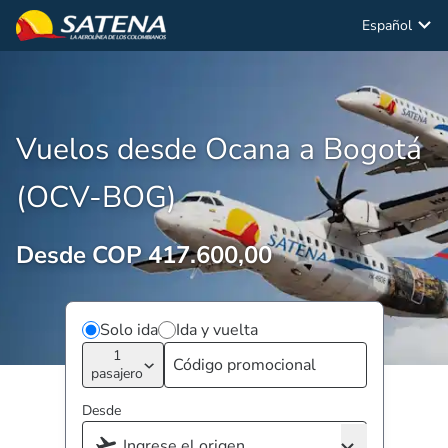
Español
Vuelos desde Ocana a Bogotá
(OCV-BOG)
Desde COP 417.600,00
Solo ida
Ida y vuelta
1
pasajero
Desde