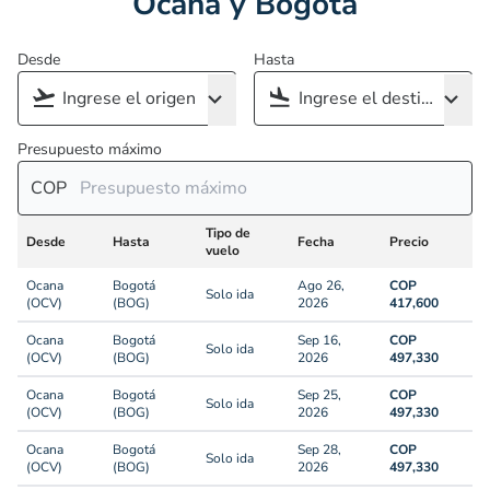
Ocana y Bogotá
Desde
Hasta
Presupuesto máximo
COP
Tipo de
Desde
Hasta
Fecha
Precio
vuelo
Ocana
Bogotá
Ago 26,
COP
Solo ida
(OCV)
(BOG)
2026
417,600
Ocana
Bogotá
Sep 16,
COP
Solo ida
(OCV)
(BOG)
2026
497,330
Ocana
Bogotá
Sep 25,
COP
Solo ida
(OCV)
(BOG)
2026
497,330
Ocana
Bogotá
Sep 28,
COP
Solo ida
(OCV)
(BOG)
2026
497,330