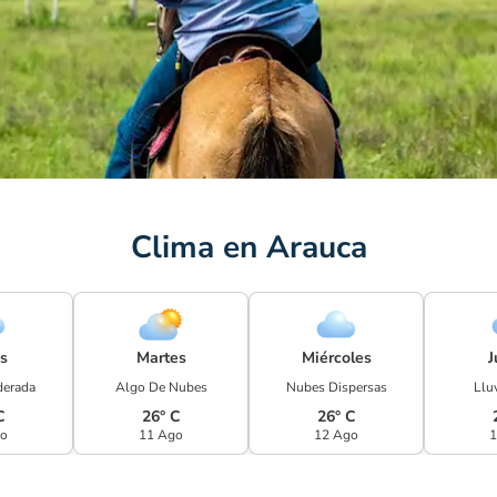
Clima en Arauca
s
Martes
Miércoles
J
derada
Algo De Nubes
Nubes Dispersas
Lluv
C
26° C
26° C
go
11 Ago
12 Ago
1