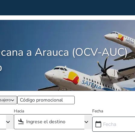
Ocana a Arauca (OCV-AUC)
0
sajero
Hacia
Fecha