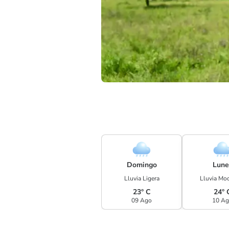
Domingo
Lune
Lluvia Ligera
Lluvia Mo
23° C
24° 
09 Ago
10 A