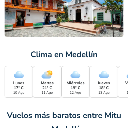
Clima en Medellín
Lunes
Martes
Miércoles
Jueves
V
17° C
21° C
19° C
18° C
10 Ago
11 Ago
12 Ago
13 Ago
Vuelos más baratos entre Mitu