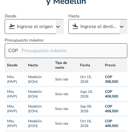
y Medellín
Desde
Hasta
Presupuesto máximo
COP
Tipo de
Desde
Hasta
Fecha
Precio
vuelo
Mitu
Medellín
Oct 15,
COP
Solo ida
(MVP)
(EOH)
2026
398,500
Mitu
Medellín
Ago 24,
COP
Solo ida
(MVP)
(EOH)
2026
408,500
Mitu
Medellín
Sep 09,
COP
Solo ida
(MVP)
(EOH)
2026
408,500
Mitu
Medellín
Oct 16,
COP
Solo ida
(MVP)
(EOH)
2026
408,500