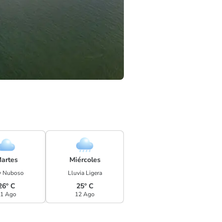
artes
Miércoles
 Nuboso
Lluvia Ligera
26° C
25° C
1 Ago
12 Ago