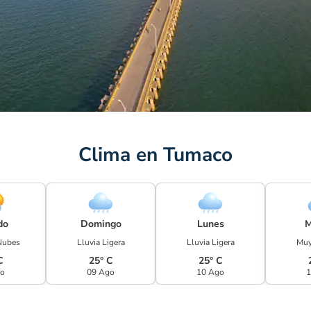
Clima en Tumaco
do
Domingo
Lunes
M
Nubes
Lluvia Ligera
Lluvia Ligera
Muy
C
25° C
25° C
go
09 Ago
10 Ago
1