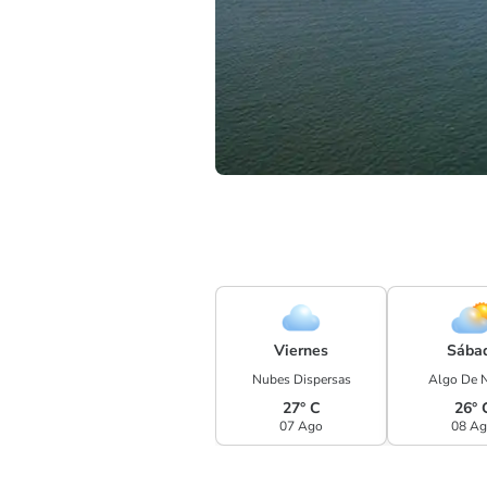
Viernes
Sába
Nubes Dispersas
Algo De 
27° C
26° 
07 Ago
08 A