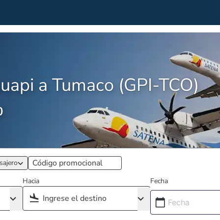
uapi a Tumaco (GPI-TCO)
0
sajero
Hacia
Fecha