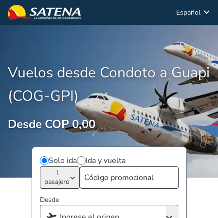
Español
Vuelos desde Condoto a Guapi
(COG-GPI)
Desde COP 0,00
Solo ida
Ida y vuelta
1
pasajero
Desde