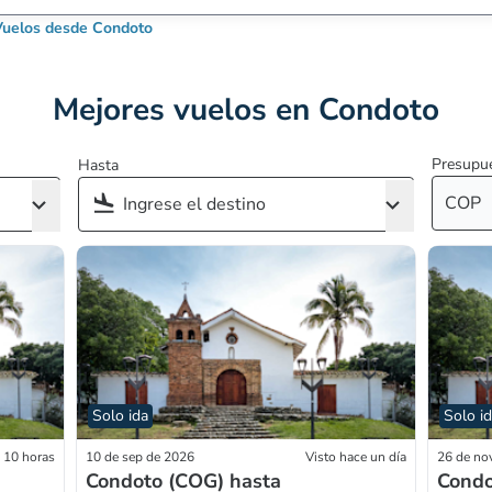
Vuelos desde Condoto
Mejores vuelos en Condoto
Presupu
Hasta
COP
Solo ida
Solo i
e 10 horas
10 de sep de 2026
Visto hace un día
26 de no
Condoto (COG) hasta
Condo