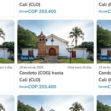
Cali (CLO)
Cali 
COP 203.400
C
Desde
Desde
Solo ida
Solo i
ace 2 días
19 de oct de 2026
Visto hace 24 días
14 de di
Condoto (COG) hasta
Condo
Cali (CLO)
Cali 
COP 203.400
C
Desde
Desde