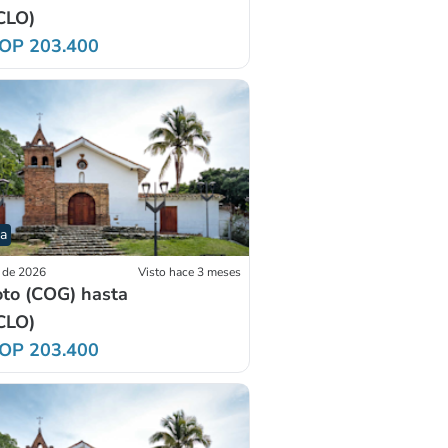
(CLO)
OP 203.400
da
c de 2026
Visto hace 3 meses
to (COG) hasta
(CLO)
OP 203.400