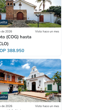
uelta
p de 2026
Visto hace un mes
to (COG) hasta
(CLO)
OP 388.950
uelta
o de 2026
Visto hace un mes