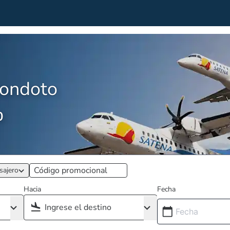
Condoto
0
sajero
Hacia
Fecha