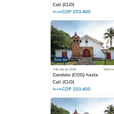
Cali (CLO)
COP 203.400
Desde
Solo ida
3 de sep de 2026
Visto h
Condoto (COG) hasta
Cali (CLO)
COP 203.400
Desde