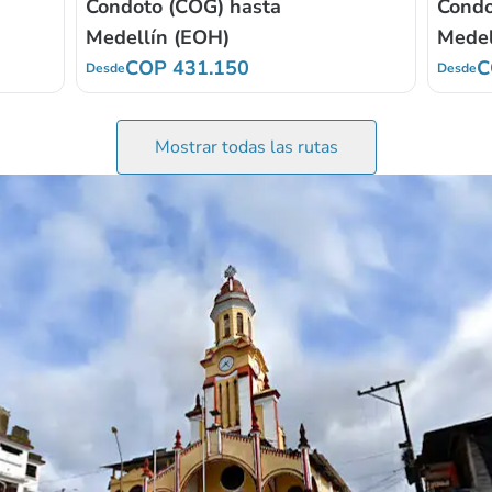
Condoto (COG) hasta
Condo
Medellín (EOH)
Medel
COP 431.150
C
Desde
Desde
Mostrar todas las rutas