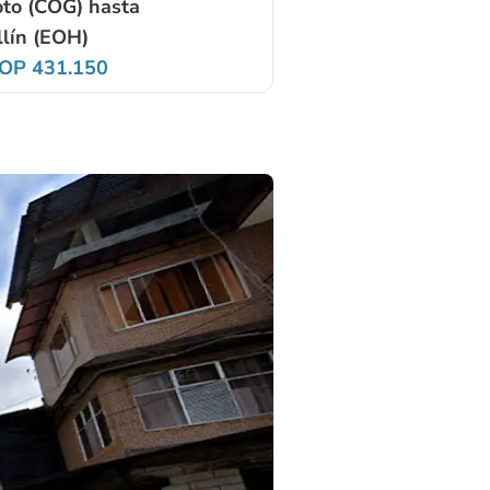
to (COG) hasta
lín (EOH)
OP 431.150