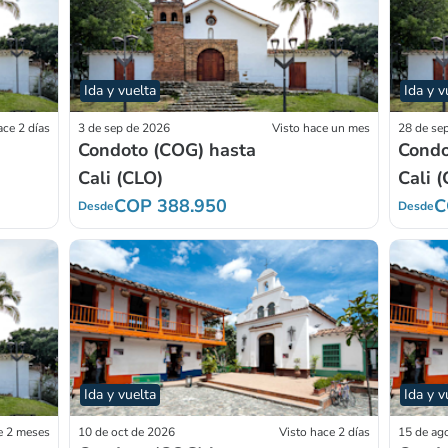
Ida y vuelta
Ida y v
ace 2 días
3 de sep de 2026
Visto hace un mes
28 de se
Condoto (COG) hasta
Condo
Cali (CLO)
Cali 
COP 388.950
C
Desde
Desde
Ida y vuelta
Ida y v
e 2 meses
10 de oct de 2026
Visto hace 2 días
15 de ag