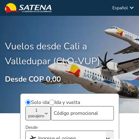
Español
Vuelos desde Cali a
Valledupar (CLO-VUP)
Desde COP 0,00
Solo ida
Ida y vuelta
1
pasajero
Desde