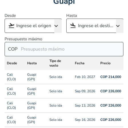
Guapi
Desde
Hasta
Presupuesto máximo
COP
Tipo de
Desde
Hasta
Fecha
Precio
vuelo
Cali
Guapi
Solo ida
Feb 10, 2027
COP 214,000
(CLO)
(GPI)
Cali
Guapi
Solo ida
Sep 09, 2026
COP 226,000
(CLO)
(GPI)
Cali
Guapi
Solo ida
Sep 13, 2026
COP 226,000
(CLO)
(GPI)
Cali
Guapi
Solo ida
Sep 16, 2026
COP 226,000
(CLO)
(GPI)