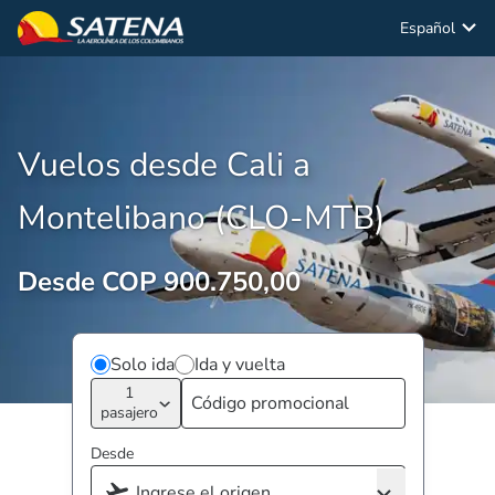
Español
Vuelos desde Cali a
Montelibano (CLO-MTB)
Desde COP 900.750,00
Solo ida
Ida y vuelta
1
pasajero
Desde