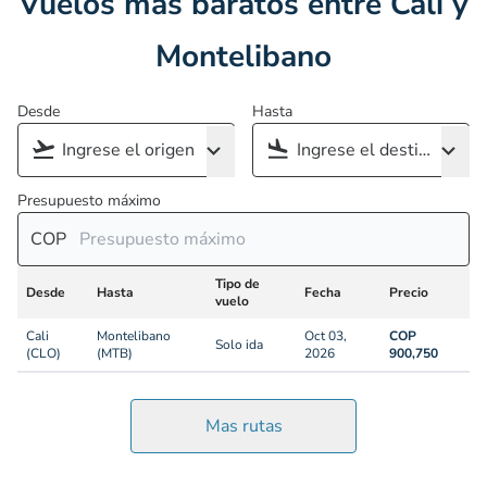
Vuelos más baratos entre Cali y
Montelibano
Desde
Hasta
Presupuesto máximo
COP
Tipo de
Desde
Hasta
Fecha
Precio
vuelo
Cali
Montelibano
Oct 03,
COP
Solo ida
(CLO)
(MTB)
2026
900,750
Mas rutas