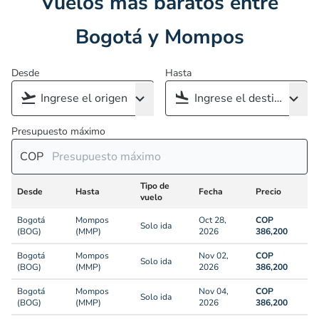
Vuelos más baratos entre
Bogotá y Mompos
Desde
Hasta
Presupuesto máximo
COP
Tipo de
Desde
Hasta
Fecha
Precio
vuelo
Bogotá
Mompos
Oct 28,
COP
Solo ida
(BOG)
(MMP)
2026
386,200
Bogotá
Mompos
Nov 02,
COP
Solo ida
(BOG)
(MMP)
2026
386,200
Bogotá
Mompos
Nov 04,
COP
Solo ida
(BOG)
(MMP)
2026
386,200