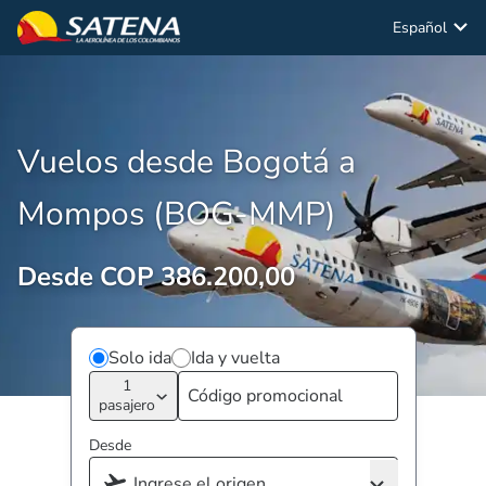
Español
Vuelos desde Bogotá a
Mompos (BOG-MMP)
Desde COP 386.200,00
Solo ida
Ida y vuelta
1
pasajero
Desde