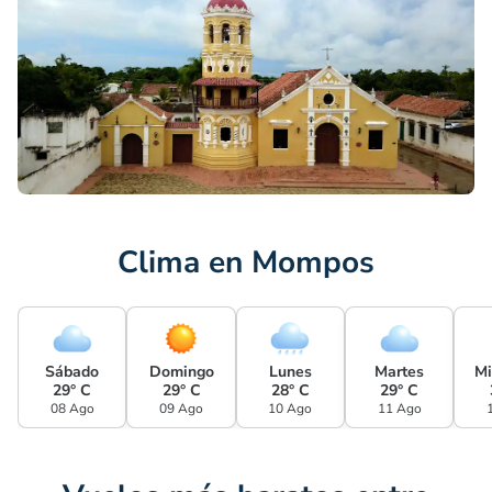
Clima en Mompos
Sábado
Domingo
Lunes
Martes
Mi
29° C
29° C
28° C
29° C
08 Ago
09 Ago
10 Ago
11 Ago