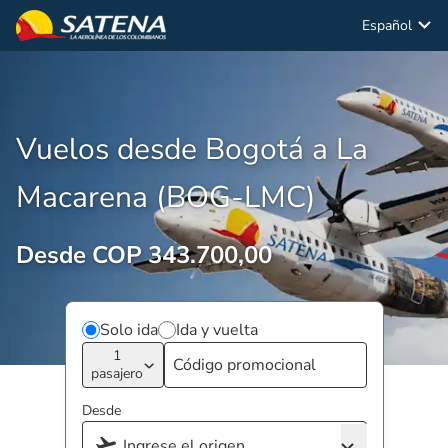
Español
Vuelos desde Bogotá a La
Macarena (BOG-LMC)
Desde COP 343.700,00
Solo ida
Ida y vuelta
1
pasajero
Desde