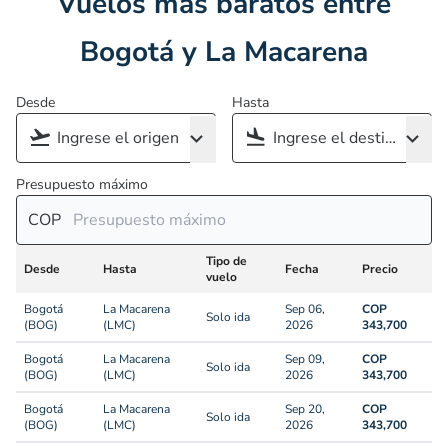
Vuelos más baratos entre
Bogotá y La Macarena
Desde
Hasta
Presupuesto máximo
COP
Tipo de
Desde
Hasta
Fecha
Precio
vuelo
Bogotá
La Macarena
Sep 06,
COP
Solo ida
(BOG)
(LMC)
2026
343,700
Bogotá
La Macarena
Sep 09,
COP
Solo ida
(BOG)
(LMC)
2026
343,700
Bogotá
La Macarena
Sep 20,
COP
Solo ida
(BOG)
(LMC)
2026
343,700