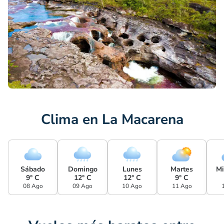
Clima en La Macarena
Sábado
Domingo
Lunes
Martes
Mi
9° C
12° C
12° C
9° C
08 Ago
09 Ago
10 Ago
11 Ago