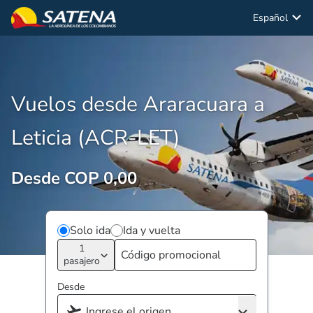
Español
Vuelos desde Araracuara a
Leticia (ACR-LET)
Desde COP 0,00
Solo ida
Ida y vuelta
1
pasajero
Desde