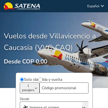
Español
Vuelos desde Villavicencio a
Caucasia (VVC-CAQ)
Desde COP 0,00
Solo ida
Ida y vuelta
1
pasajero
Desde