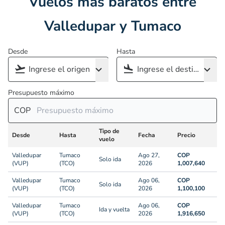
Vuelos más baratos entre
Valledupar y Tumaco
Desde
Hasta
Presupuesto máximo
COP
Tipo de
Desde
Hasta
Fecha
Precio
vuelo
Valledupar
Tumaco
Ago 27,
COP
Solo ida
(VUP)
(TCO)
2026
1,007,640
Valledupar
Tumaco
Ago 06,
COP
Solo ida
(VUP)
(TCO)
2026
1,100,100
Valledupar
Tumaco
Ago 06,
COP
Ida y vuelta
(VUP)
(TCO)
2026
1,916,650