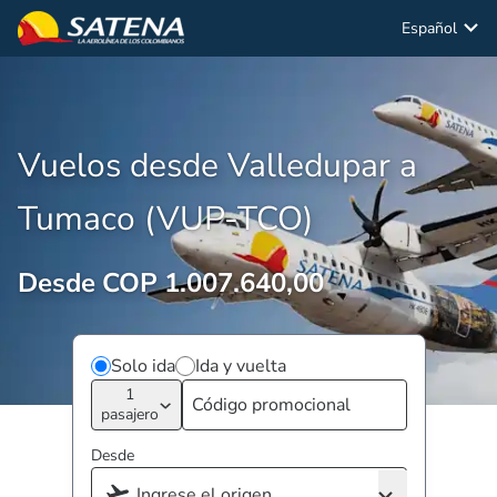
Español
Vuelos desde Valledupar a
Tumaco (VUP-TCO)
Desde COP 1.007.640,00
Solo ida
Ida y vuelta
1
pasajero
Desde