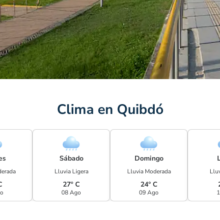
Clima en Quibdó
es
Sábado
Domingo
derada
Lluvia Ligera
Lluvia Moderada
Lluv
C
27° C
24° C
go
08 Ago
09 Ago
1