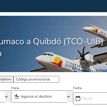
Tumaco a Quibdó (TCO-UIB)
0
sajero
Hacia
Fecha