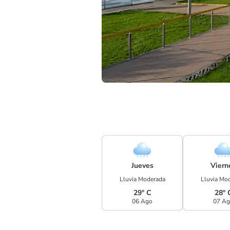
Jueves
Viern
Lluvia Moderada
Lluvia Mo
29° C
28° 
06 Ago
07 A