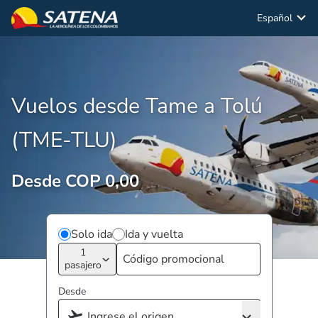
Español
Vuelos desde Tame a Tolú
(TME-TLU)
Desde COP 0,00
Solo ida
Ida y vuelta
1
pasajero
Desde