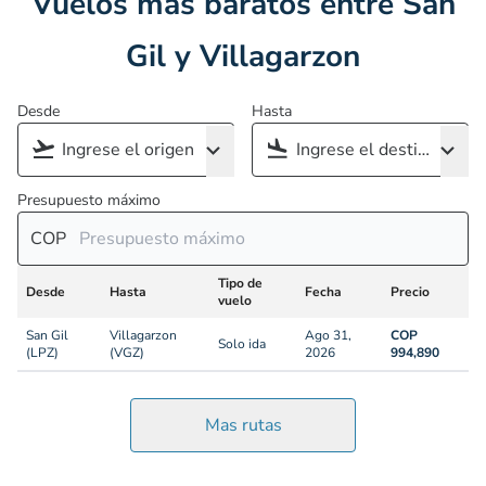
Vuelos más baratos entre San
Gil y Villagarzon
Desde
Hasta
Presupuesto máximo
COP
Tipo de
Desde
Hasta
Fecha
Precio
vuelo
San Gil
Villagarzon
Ago 31,
COP
Solo ida
(LPZ)
(VGZ)
2026
994,890
Mas rutas