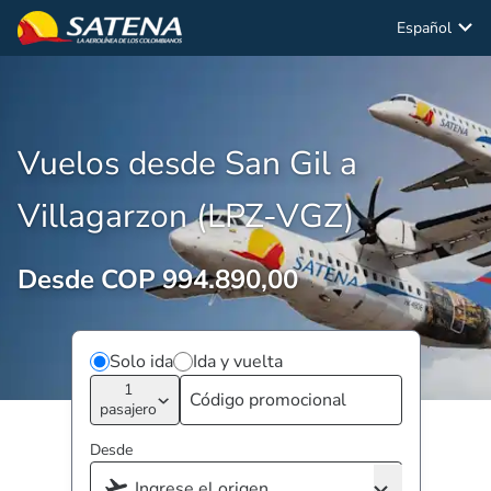
Español
Vuelos desde San Gil a
Villagarzon (LPZ-VGZ)
Desde COP 994.890,00
Solo ida
Ida y vuelta
1
pasajero
Desde