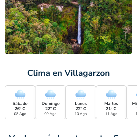
Clima en Villagarzon
Sábado
Domingo
Lunes
Martes
Mi
26° C
22° C
22° C
21° C
08 Ago
09 Ago
10 Ago
11 Ago