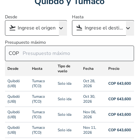
Quibdó y Tumaco
Desde
Hasta
Presupuesto máximo
COP
Tipo de
Desde
Hasta
Fecha
Precio
vuelo
Quibdó
Tumaco
Oct 28,
Solo ida
COP 643,600
(UIB)
(TCO)
2026
Quibdó
Tumaco
Oct 30,
Solo ida
COP 643,600
(UIB)
(TCO)
2026
Quibdó
Tumaco
Nov 06,
Solo ida
COP 643,600
(UIB)
(TCO)
2026
Quibdó
Tumaco
Nov 11,
Solo ida
COP 643,600
(UIB)
(TCO)
2026