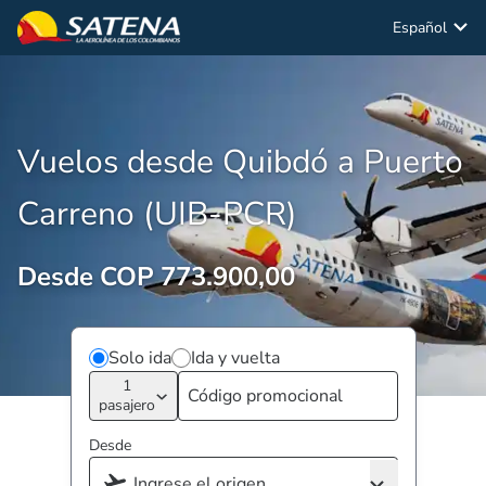
Español
Vuelos desde Quibdó a Puerto
Carreno (UIB-PCR)
Desde COP 773.900,00
Solo ida
Ida y vuelta
1
pasajero
Desde