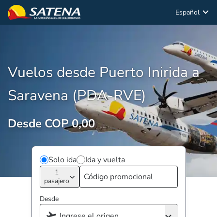
Español
Vuelos desde Puerto Inirida a
Saravena (PDA-RVE)
Desde COP 0,00
Solo ida
Ida y vuelta
1
pasajero
Desde