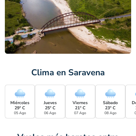
Clima en Saravena
Miércoles
Jueves
Viernes
Sábado
D
29° C
25° C
21° C
23° C
05 Ago
06 Ago
07 Ago
08 Ago