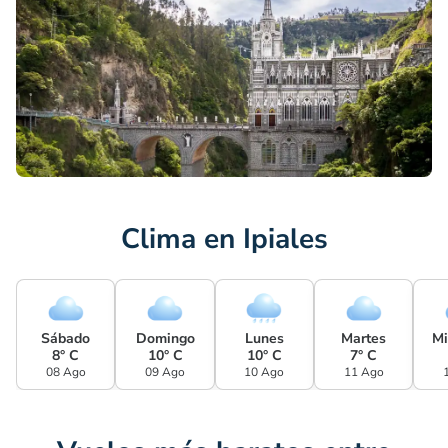
Clima en Ipiales
Sábado
Domingo
Lunes
Martes
Mi
8° C
10° C
10° C
7° C
08 Ago
09 Ago
10 Ago
11 Ago