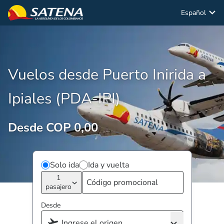
Español
Vuelos desde Puerto Inirida a
Ipiales (PDA-IPI)
Desde COP 0,00
Solo ida
Ida y vuelta
1
pasajero
Desde