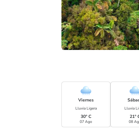
Viernes
Sába
Lluvia Ligera
Lluvia L
30° C
21° 
07 Ago
08 A