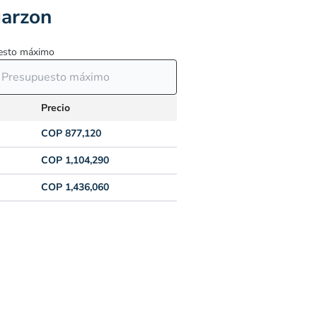
garzon
esto máximo
Precio
COP 877,120
COP 1,104,290
COP 1,436,060