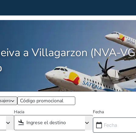
eiva a Villagarzon (NVA-VG
0
sajero
Hacia
Fecha