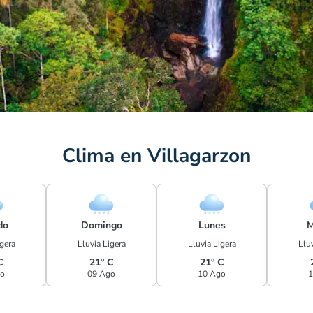
Clima en Villagarzon
do
Domingo
Lunes
M
igera
Lluvia Ligera
Lluvia Ligera
Lluv
C
21° C
21° C
go
09 Ago
10 Ago
1