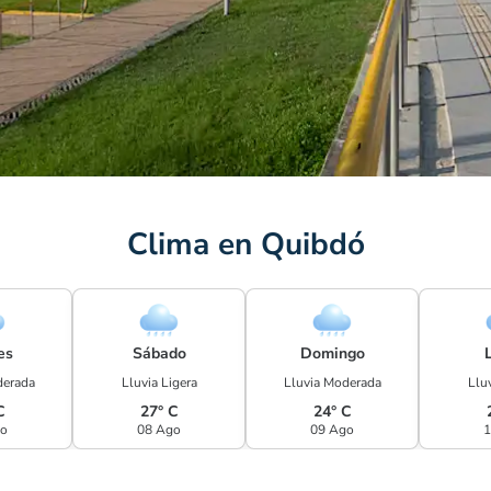
Clima en Quibdó
es
Sábado
Domingo
derada
Lluvia Ligera
Lluvia Moderada
Lluv
C
27° C
24° C
go
08 Ago
09 Ago
1