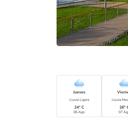
Jueves
Viern
Lluvia Ligera
Lluvia Mo
24° C
26° 
06 Ago
07 A