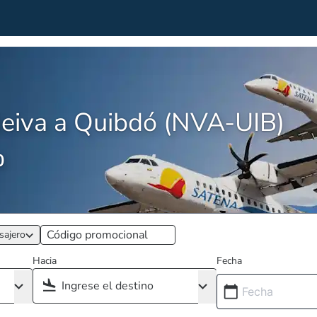
eiva a Quibdó (NVA-UIB)
0
sajero
Hacia
Fecha