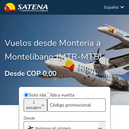
Español
Vuelos desde Monteria a
Montelibano (MTR-MTB)
Desde COP 0,00
Solo ida
Ida y vuelta
1
pasajero
Desde