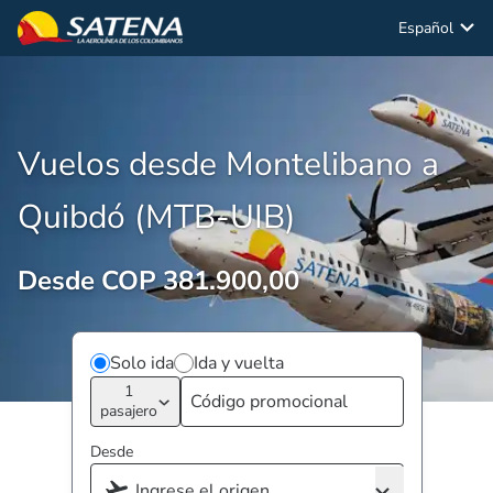
Español
Vuelos desde Montelibano a
Quibdó (MTB-UIB)
Desde COP 381.900,00
Solo ida
Ida y vuelta
1
pasajero
Desde