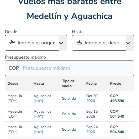
Vuelos más baratos entre
Medellín y Aguachica
Desde
Hasta
Presupuesto máximo
COP
Tipo de
Desde
Hasta
Fecha
Precio
vuelo
Medellín
Aguachica
Oct 20,
COP
Solo ida
(EOH)
(HAY)
2026
498,590
Medellín
Aguachica
Sep 15,
COP
Solo ida
(EOH)
(HAY)
2026
504,540
Medellín
Aguachica
Sep 24,
COP
Solo ida
(EOH)
(HAY)
2026
504,540