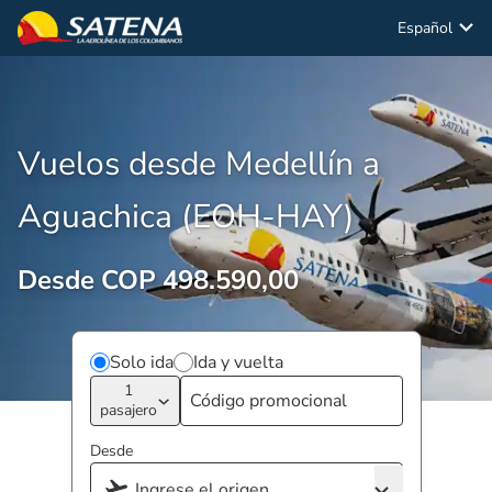
Español
Vuelos desde Medellín a
Aguachica (EOH-HAY)
Desde COP 498.590,00
Solo ida
Ida y vuelta
1
pasajero
Desde