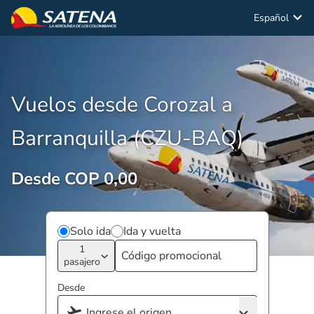
Español
Vuelos desde Corozal a
Barranquilla (CZU-BAQ)
Desde COP 0,00
Solo ida
Ida y vuelta
1
pasajero
Desde