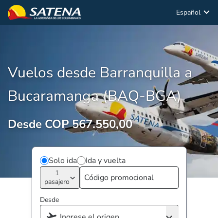
Español
Vuelos desde Barranquilla a
Bucaramanga (BAQ-BGA)
Desde COP 567.550,00
Solo ida
Ida y vuelta
1
pasajero
Desde