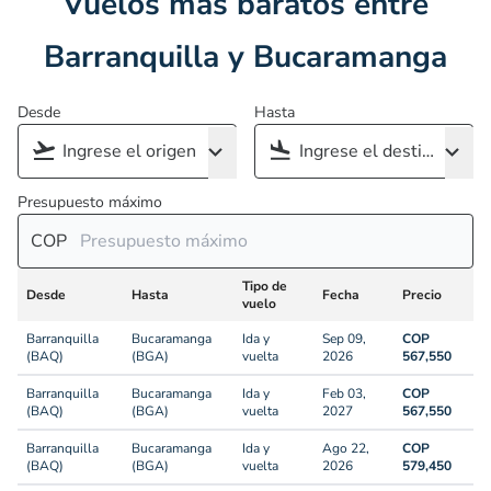
Vuelos más baratos entre
Barranquilla y Bucaramanga
Desde
Hasta
Presupuesto máximo
COP
Tipo de
Desde
Hasta
Fecha
Precio
vuelo
Barranquilla
Bucaramanga
Ida y
Sep 09,
COP
(BAQ)
(BGA)
vuelta
2026
567,550
Barranquilla
Bucaramanga
Ida y
Feb 03,
COP
(BAQ)
(BGA)
vuelta
2027
567,550
Barranquilla
Bucaramanga
Ida y
Ago 22,
COP
(BAQ)
(BGA)
vuelta
2026
579,450