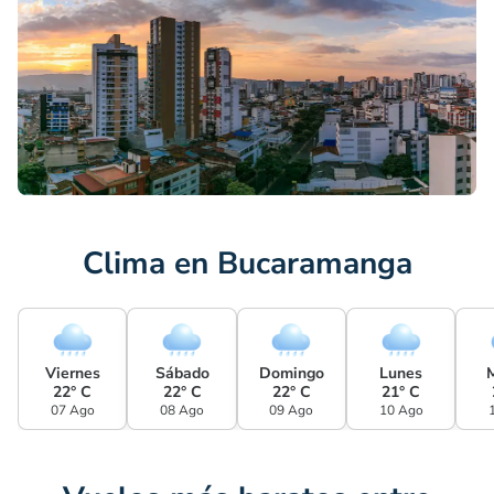
Clima en Bucaramanga
Viernes
Sábado
Domingo
Lunes
22° C
22° C
22° C
21° C
07 Ago
08 Ago
09 Ago
10 Ago