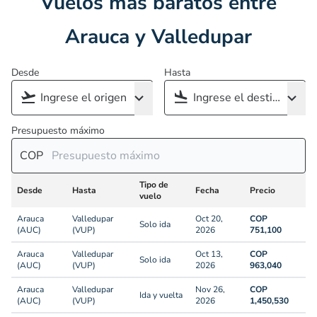
Vuelos más baratos entre
Arauca y Valledupar
Desde
Hasta
Presupuesto máximo
COP
Tipo de
Desde
Hasta
Fecha
Precio
vuelo
Arauca
Valledupar
Oct 20,
COP
Solo ida
(AUC)
(VUP)
2026
751,100
Arauca
Valledupar
Oct 13,
COP
Solo ida
(AUC)
(VUP)
2026
963,040
Arauca
Valledupar
Nov 26,
COP
Ida y vuelta
(AUC)
(VUP)
2026
1,450,530