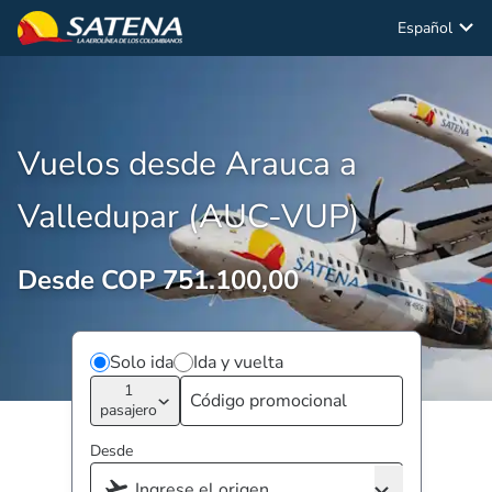
Español
Vuelos desde Arauca a
Valledupar (AUC-VUP)
Desde COP 751.100,00
Solo ida
Ida y vuelta
1
pasajero
Desde