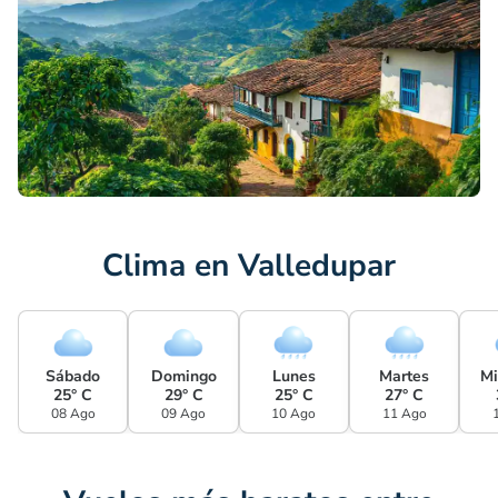
Clima en Valledupar
Sábado
Domingo
Lunes
Martes
Mi
25° C
29° C
25° C
27° C
08 Ago
09 Ago
10 Ago
11 Ago