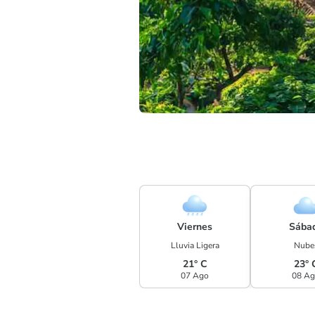
Viernes
Sába
Lluvia Ligera
Nube
21° C
23° 
07 Ago
08 A