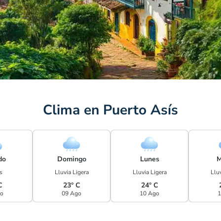
Clima en Puerto Asís
do
Domingo
Lunes
M
s
Lluvia Ligera
Lluvia Ligera
Lluv
C
23° C
24° C
go
09 Ago
10 Ago
1