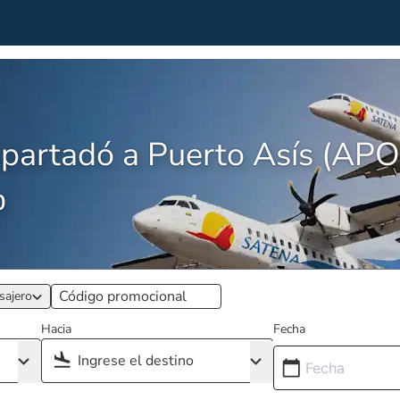
partadó a Puerto Asís (AP
0
sajero
Hacia
Fecha