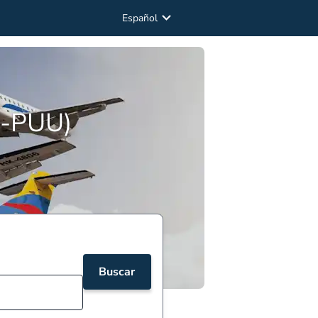
Español
O-PUU)
Buscar