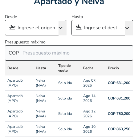
Apartadó y Neiva
Desde
Hasta
Presupuesto máximo
COP
Tipo de
Desde
Hasta
Fecha
Precio
vuelo
Apartadó
Neiva
Ago 07,
Solo ida
COP 631,200
(APO)
(NVA)
2026
Apartadó
Neiva
Ago 14,
Solo ida
COP 631,200
(APO)
(NVA)
2026
Apartadó
Neiva
Ago 12,
Solo ida
COP 750,200
(APO)
(NVA)
2026
Apartadó
Neiva
Ago 10,
Solo ida
COP 863,250
(APO)
(NVA)
2026