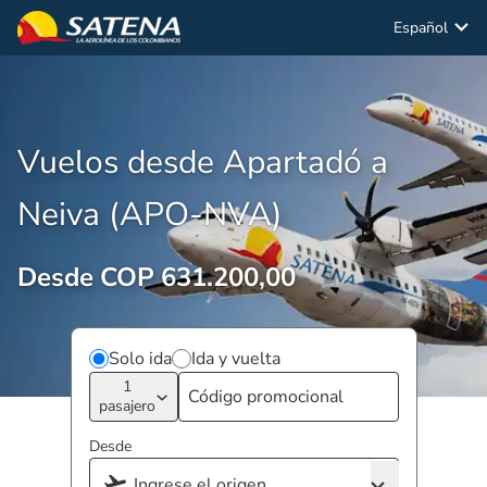
Español
Vuelos desde Apartadó a
Neiva (APO-NVA)
Desde COP 631.200,00
Solo ida
Ida y vuelta
1
pasajero
Desde