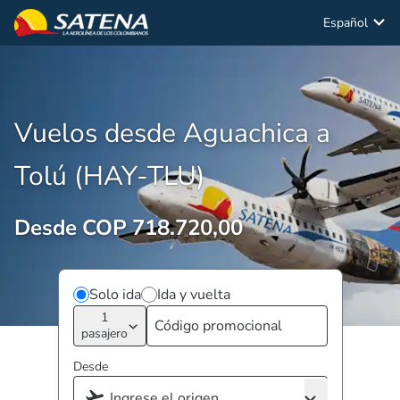
Español
Vuelos desde Aguachica a
Tolú (HAY-TLU)
Desde COP 718.720,00
Solo ida
Ida y vuelta
1
pasajero
Desde