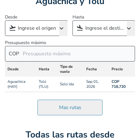
Aguachica y Tolú
Desde
Hasta
Presupuesto máximo
COP
Tipo de
Desde
Hasta
Fecha
Precio
vuelo
Aguachica
Tolú
Sep 01,
COP
Solo ida
(HAY)
(TLU)
2026
718,720
Mas rutas
Todas las rutas desde