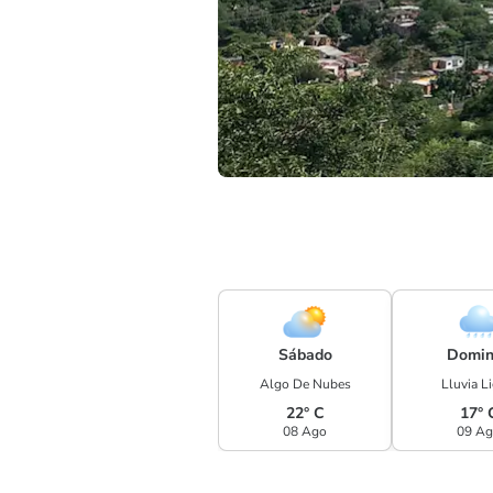
Sábado
Domin
Algo De Nubes
Lluvia L
22° C
17° 
08 Ago
09 A