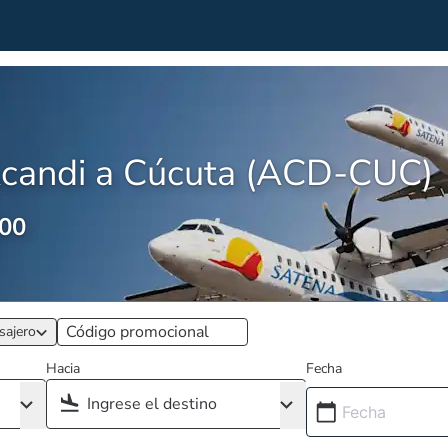
Acandi a Cúcuta (ACD-CUC)
,00
sajero
Hacia
Fecha