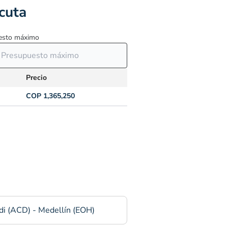
cuta
esto máximo
Precio
COP 1,365,250
di (ACD) - Medellín (EOH)