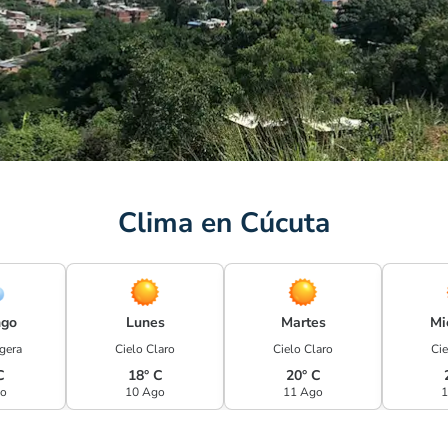
Clima en Cúcuta
go
Lunes
Martes
Mi
igera
Cielo Claro
Cielo Claro
Cie
C
18° C
20° C
go
10 Ago
11 Ago
1