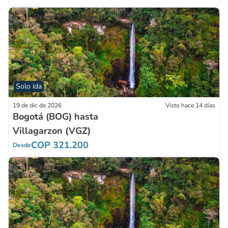
Solo ida
19 de dic de 2026
Visto hace 14 días
Bogotá (BOG) hasta
Villagarzon (VGZ)
COP 321.200
Desde