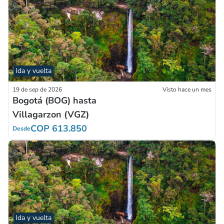
Ida y vuelta
19 de sep de 2026
Visto hace un mes
Bogotá (BOG) hasta
Villagarzon (VGZ)
COP 613.850
Desde
Ida y vuelta