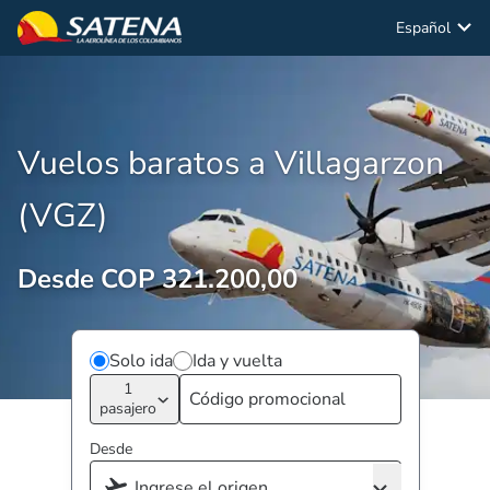
Español
Vuelos baratos a Villagarzon
(VGZ)
Desde COP 321.200,00
Solo ida
Ida y vuelta
1
pasajero
Desde