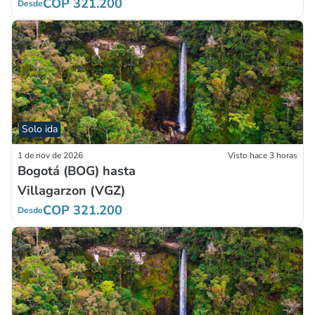
COP 321.200
Desde
Solo ida
1 de nov de 2026
Visto hace 3 horas
Bogotá (BOG) hasta
Villagarzon (VGZ)
COP 321.200
Desde